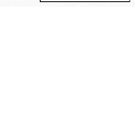
MAGOG è un gruppo editoriale che
riunisce cinque testate giornalistiche, che
oltre a produrre contenuti esclusivi e
inediti quotidiani, pubblica libri, organizza
eventi di vario genere, smuove le
coscienze, sposta le masse, spariglia le
idee.
“Vide uomini che divoravano
altri uomini” – o della ricerca
dell’armonia