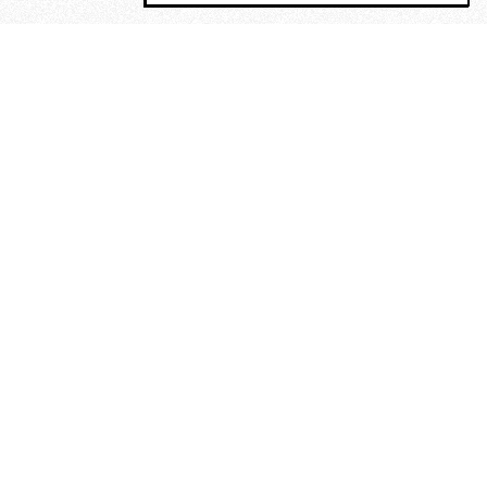
MAGOG è un gruppo editoriale che
riunisce cinque testate giornalistiche, che
oltre a produrre contenuti esclusivi e
inediti quotidiani, pubblica libri, organizza
eventi di vario genere, smuove le
coscienze, sposta le masse, spariglia le
idee.
“Scrivere è dare un senso al
soffrire”. Alchimia di Alejandra
Pizarnik