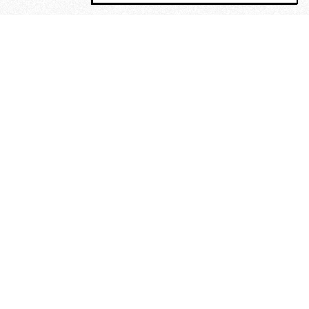
MAGOG è un gruppo editoriale che
riunisce cinque testate giornalistiche, che
oltre a produrre contenuti esclusivi e
inediti quotidiani, pubblica libri, organizza
eventi di vario genere, smuove le
coscienze, sposta le masse, spariglia le
idee.
Era lui?