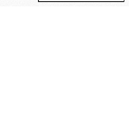
MAGOG è un gruppo editoriale che
riunisce cinque testate giornalistiche, che
oltre a produrre contenuti esclusivi e
inediti quotidiani, pubblica libri, organizza
eventi di vario genere, smuove le
coscienze, sposta le masse, spariglia le
idee.
“Un artista deve essere
reazionario”: Evelyn Waugh, lo
scrittore contro tutti