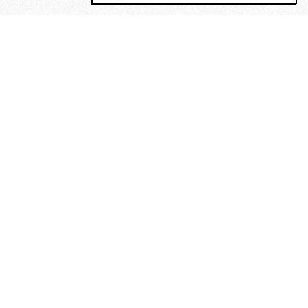
MAGOG è un gruppo editoriale che
riunisce cinque testate giornalistiche, che
oltre a produrre contenuti esclusivi e
inediti quotidiani, pubblica libri, organizza
eventi di vario genere, smuove le
coscienze, sposta le masse, spariglia le
idee.
“Scrivere è dare un senso al
soffrire”. Alchimia di Alejandra
Pizarnik