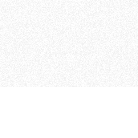
MAGOG è un gruppo editoriale
quotidiani, pubblica libri, o