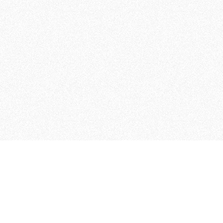
 che riunisce cinque testate giornalistiche, che oltr
rganizza eventi di vario genere, smuove le coscienze, s