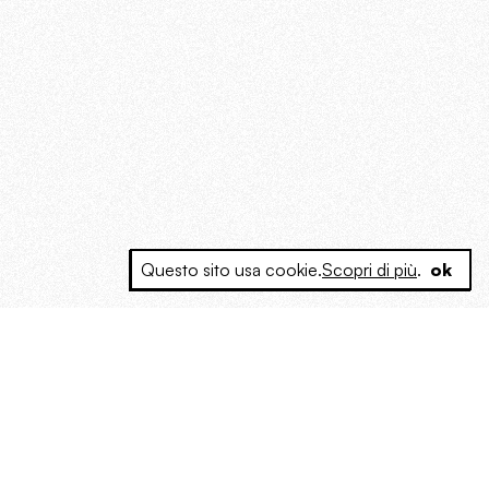
Questo sito usa cookie.
Scopri di più
.
ok
e a produrre contenuti esclusivi e inediti
posta le masse, spariglia le idee.