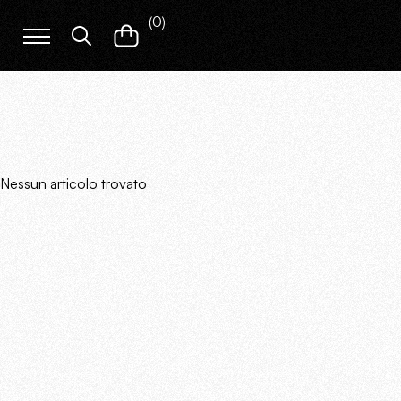
(
0
)
Nessun articolo trovato