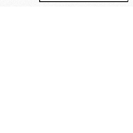
MAGOG è un gruppo editoriale che
riunisce cinque testate giornalistiche, che
oltre a produrre contenuti esclusivi e
inediti quotidiani, pubblica libri, organizza
eventi di vario genere, smuove le
coscienze, sposta le masse, spariglia le
idee.
“Un artista deve essere
reazionario”: Evelyn Waugh, lo
scrittore contro tutti