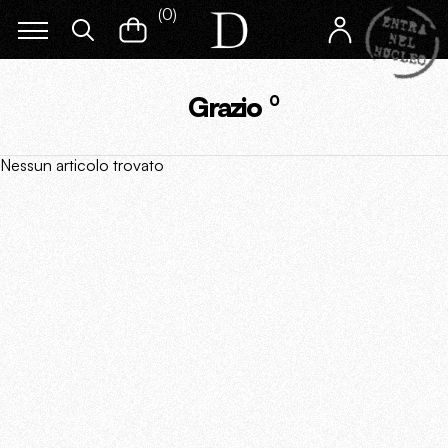
(
0
)
Grazio
0
Nessun articolo trovato