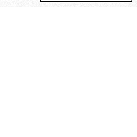
MAGOG è un gruppo editoriale che
riunisce cinque testate giornalistiche, che
oltre a produrre contenuti esclusivi e
inediti quotidiani, pubblica libri, organizza
eventi di vario genere, smuove le
coscienze, sposta le masse, spariglia le
idee.
“Vide uomini che divoravano
altri uomini” – o della ricerca
dell’armonia