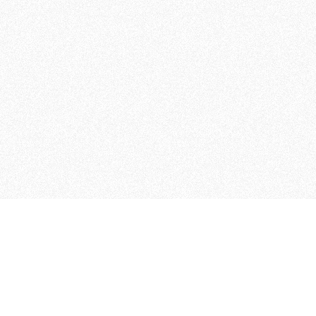
 che riunisce cinque testate giornalistiche, che oltr
rganizza eventi di vario genere, smuove le coscienze, s