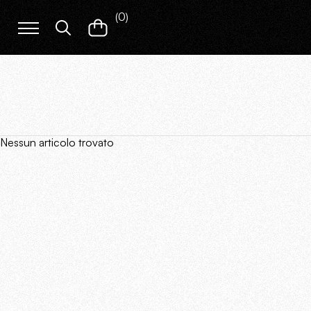
(
0
)
Nessun articolo trovato