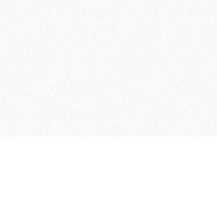
MAGOG è un gruppo editoriale
quotidiani, pubblica libri, o