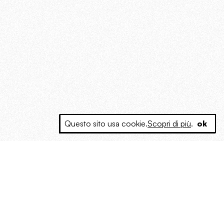
Questo sito usa cookie.
Scopri di più
.
ok
e a produrre contenuti esclusivi e inediti
posta le masse, spariglia le idee.