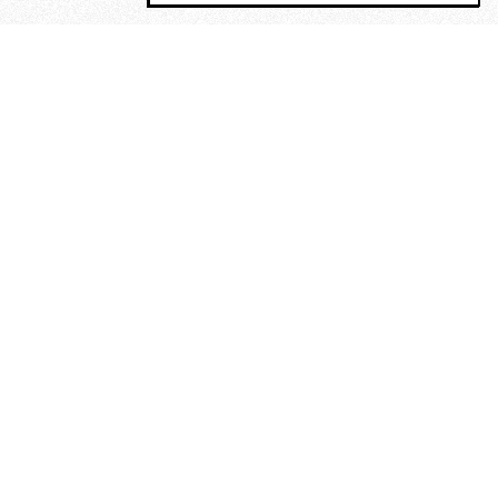
MAGOG è un gruppo editoriale che
riunisce cinque testate giornalistiche, che
oltre a produrre contenuti esclusivi e
inediti quotidiani, pubblica libri, organizza
eventi di vario genere, smuove le
coscienze, sposta le masse, spariglia le
idee.
“Un artista deve essere
reazionario”: Evelyn Waugh, lo
scrittore contro tutti