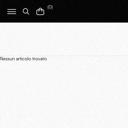
(
0
)
Nessun articolo trovato