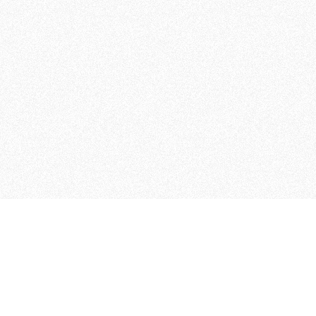
MAGOG è un gruppo editoriale
quotidiani, pubblica libri, o