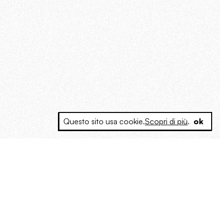
Questo sito usa cookie.
Scopri di più
.
ok
e a produrre contenuti esclusivi e inediti
posta le masse, spariglia le idee.