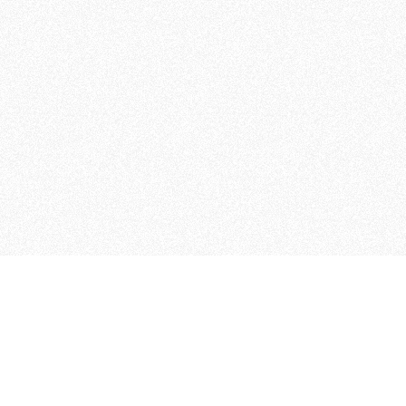
 che riunisce cinque testate giornalistiche, che oltr
rganizza eventi di vario genere, smuove le coscienze, s