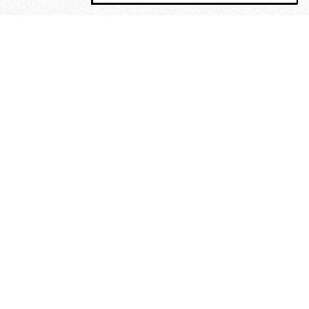
MAGOG è un gruppo editoriale che
riunisce cinque testate giornalistiche, che
oltre a produrre contenuti esclusivi e
inediti quotidiani, pubblica libri, organizza
eventi di vario genere, smuove le
coscienze, sposta le masse, spariglia le
idee.
La solitudine di Faulkner.
Dialogo con Francesco Baucia