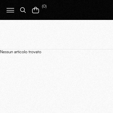
(
0
)
Nessun articolo trovato