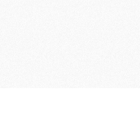
MAGOG è un gruppo editoriale
quotidiani, pubblica libri, o