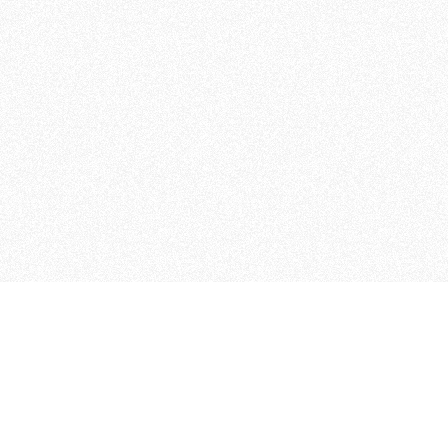
 che riunisce cinque testate giornalistiche, che oltr
rganizza eventi di vario genere, smuove le coscienze, s