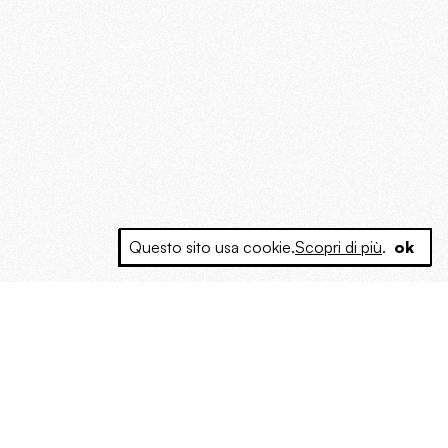
Questo sito usa cookie.
Scopri di più
.
ok
e a produrre contenuti esclusivi e inediti
posta le masse, spariglia le idee.