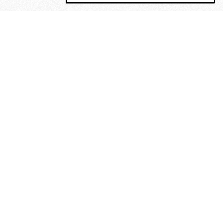
MAGOG è un gruppo editoriale che
riunisce cinque testate giornalistiche, che
oltre a produrre contenuti esclusivi e
inediti quotidiani, pubblica libri, organizza
eventi di vario genere, smuove le
coscienze, sposta le masse, spariglia le
idee.
“Vide uomini che divoravano
altri uomini” – o della ricerca
dell’armonia