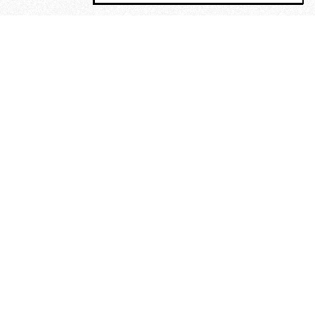
MAGOG è un gruppo editoriale che
riunisce cinque testate giornalistiche, che
oltre a produrre contenuti esclusivi e
inediti quotidiani, pubblica libri, organizza
eventi di vario genere, smuove le
coscienze, sposta le masse, spariglia le
idee.
“Un artista deve essere
reazionario”: Evelyn Waugh, lo
scrittore contro tutti