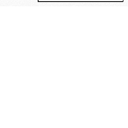
MAGOG è un gruppo editoriale che
riunisce cinque testate giornalistiche, che
oltre a produrre contenuti esclusivi e
inediti quotidiani, pubblica libri, organizza
eventi di vario genere, smuove le
coscienze, sposta le masse, spariglia le
idee.
“Vide uomini che divoravano
altri uomini” – o della ricerca
dell’armonia