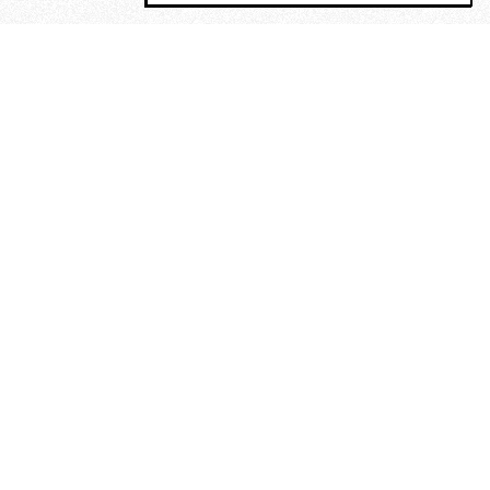
MAGOG è un gruppo editoriale che
riunisce cinque testate giornalistiche, che
oltre a produrre contenuti esclusivi e
inediti quotidiani, pubblica libri, organizza
eventi di vario genere, smuove le
coscienze, sposta le masse, spariglia le
idee.
“Vide uomini che divoravano
altri uomini” – o della ricerca
dell’armonia