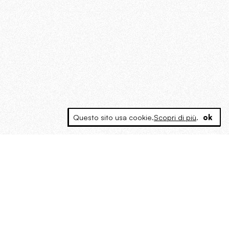
Questo sito usa cookie.
Scopri di più
.
ok
MAGOG è un gruppo editoriale che
riunisce cinque testate giornalistiche, che
oltre a produrre contenuti esclusivi e
inediti quotidiani, pubblica libri, organizza
eventi di vario genere, smuove le
coscienze, sposta le masse, spariglia le