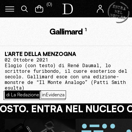
(
0
)
Gallimard
1
L’ARTE DELLA MENZOGNA
02 Ottobre 2021
Elogio (con testo) di René Daumal, lo
scrittore furibondo, il cuore esoterico del
secolo. Gallimard esce con una edizione-
monstre de “Il Monte Analogo” (Patti Smith
esulta)
di La Redazione
inEvidenza
COSTO. ENTRA NEL NUCLEO 