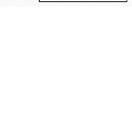
MAGOG è un gruppo editoriale che
riunisce cinque testate giornalistiche, che
oltre a produrre contenuti esclusivi e
inediti quotidiani, pubblica libri, organizza
eventi di vario genere, smuove le
coscienze, sposta le masse, spariglia le
idee.
“Un artista deve essere
reazionario”: Evelyn Waugh, lo
scrittore contro tutti