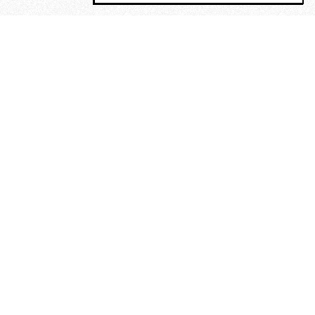
MAGOG è un gruppo editoriale che
riunisce cinque testate giornalistiche, che
oltre a produrre contenuti esclusivi e
inediti quotidiani, pubblica libri, organizza
eventi di vario genere, smuove le
coscienze, sposta le masse, spariglia le
idee.
“Scrivere è dare un senso al
soffrire”. Alchimia di Alejandra
Pizarnik