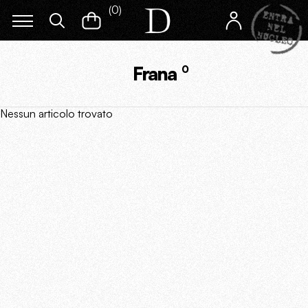
(
0
)
Frana
0
Nessun articolo trovato