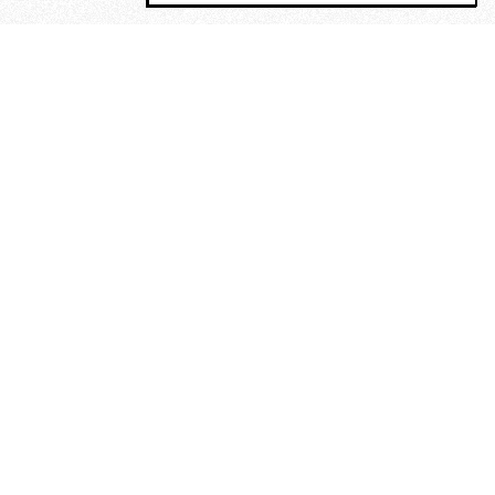
MAGOG è un gruppo editoriale che
riunisce cinque testate giornalistiche, che
oltre a produrre contenuti esclusivi e
inediti quotidiani, pubblica libri, organizza
eventi di vario genere, smuove le
coscienze, sposta le masse, spariglia le
idee.
Era lui?