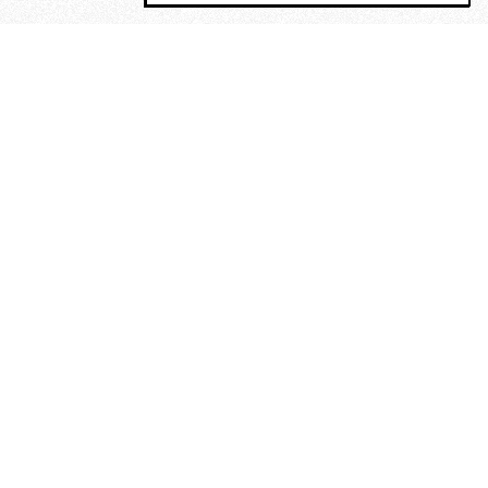
MAGOG è un gruppo editoriale che
riunisce cinque testate giornalistiche, che
oltre a produrre contenuti esclusivi e
inediti quotidiani, pubblica libri, organizza
eventi di vario genere, smuove le
coscienze, sposta le masse, spariglia le
idee.
“Un artista deve essere
reazionario”: Evelyn Waugh, lo
scrittore contro tutti