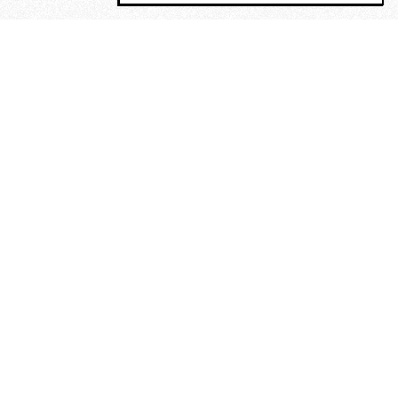
MAGOG è un gruppo editoriale che
riunisce cinque testate giornalistiche, che
oltre a produrre contenuti esclusivi e
inediti quotidiani, pubblica libri, organizza
eventi di vario genere, smuove le
coscienze, sposta le masse, spariglia le
idee.
“Un artista deve essere
reazionario”: Evelyn Waugh, lo
scrittore contro tutti