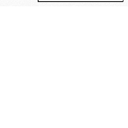
MAGOG è un gruppo editoriale che
riunisce cinque testate giornalistiche, che
oltre a produrre contenuti esclusivi e
inediti quotidiani, pubblica libri, organizza
eventi di vario genere, smuove le
coscienze, sposta le masse, spariglia le
idee.
“Un artista deve essere
reazionario”: Evelyn Waugh, lo
scrittore contro tutti