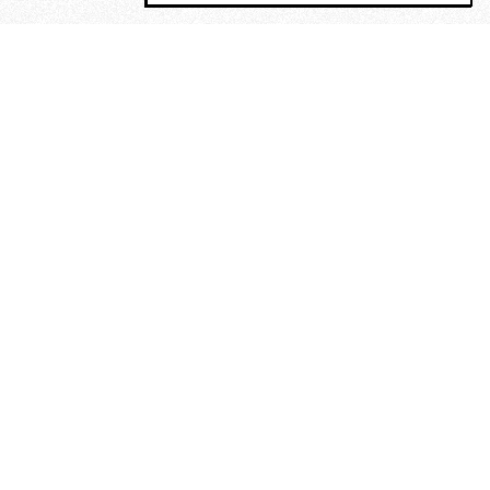
MAGOG è un gruppo editoriale che
riunisce cinque testate giornalistiche, che
oltre a produrre contenuti esclusivi e
inediti quotidiani, pubblica libri, organizza
eventi di vario genere, smuove le
coscienze, sposta le masse, spariglia le
idee.
“Un artista deve essere
reazionario”: Evelyn Waugh, lo
scrittore contro tutti