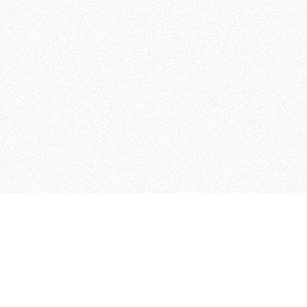
MAGOG è un gruppo editoriale
quotidiani, pubblica libri, o