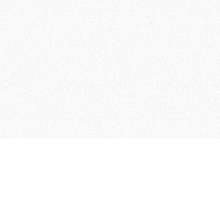
 che riunisce cinque testate giornalistiche, che oltr
rganizza eventi di vario genere, smuove le coscienze, s