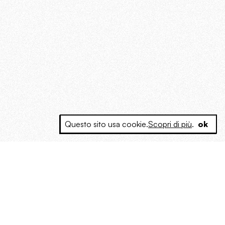
Questo sito usa cookie.
Scopri di più
.
ok
e a produrre contenuti esclusivi e inediti
posta le masse, spariglia le idee.