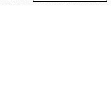
MAGOG è un gruppo editoriale che
riunisce cinque testate giornalistiche, che
oltre a produrre contenuti esclusivi e
inediti quotidiani, pubblica libri, organizza
eventi di vario genere, smuove le
coscienze, sposta le masse, spariglia le
idee.
“Scrivere è dare un senso al
soffrire”. Alchimia di Alejandra
Pizarnik