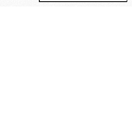
MAGOG è un gruppo editoriale che
riunisce cinque testate giornalistiche, che
oltre a produrre contenuti esclusivi e
inediti quotidiani, pubblica libri, organizza
eventi di vario genere, smuove le
coscienze, sposta le masse, spariglia le
idee.
“Un artista deve essere
reazionario”: Evelyn Waugh, lo
scrittore contro tutti