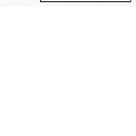
MAGOG è un gruppo editoriale che
riunisce cinque testate giornalistiche, che
oltre a produrre contenuti esclusivi e
inediti quotidiani, pubblica libri, organizza
eventi di vario genere, smuove le
coscienze, sposta le masse, spariglia le
idee.
“Un artista deve essere
reazionario”: Evelyn Waugh, lo
scrittore contro tutti