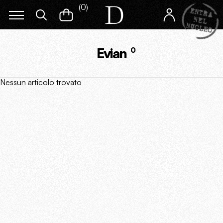
(
0
)
Evian
0
Nessun articolo trovato