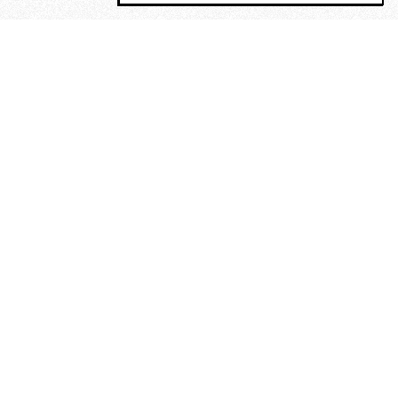
MAGOG è un gruppo editoriale che
riunisce cinque testate giornalistiche, che
oltre a produrre contenuti esclusivi e
inediti quotidiani, pubblica libri, organizza
eventi di vario genere, smuove le
coscienze, sposta le masse, spariglia le
idee.
La solitudine di Faulkner.
Dialogo con Francesco Baucia