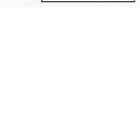
MAGOG è un gruppo editoriale che
riunisce cinque testate giornalistiche, che
oltre a produrre contenuti esclusivi e
inediti quotidiani, pubblica libri, organizza
eventi di vario genere, smuove le
coscienze, sposta le masse, spariglia le
idee.
“Un artista deve essere
reazionario”: Evelyn Waugh, lo
scrittore contro tutti