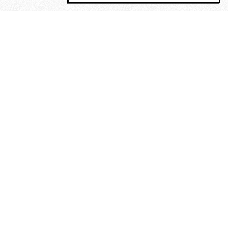
MAGOG è un gruppo editoriale che
riunisce cinque testate giornalistiche, che
oltre a produrre contenuti esclusivi e
inediti quotidiani, pubblica libri, organizza
eventi di vario genere, smuove le
coscienze, sposta le masse, spariglia le
idee.
“Vide uomini che divoravano
altri uomini” – o della ricerca
dell’armonia