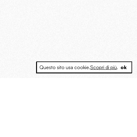
Questo sito usa cookie.
Scopri di più
.
ok
e a produrre contenuti esclusivi e inediti
posta le masse, spariglia le idee.