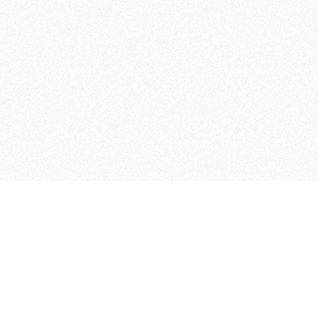
 che riunisce cinque testate giornalistiche, che oltr
rganizza eventi di vario genere, smuove le coscienze, s