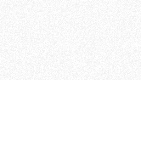
MAGOG è un gruppo editoriale
quotidiani, pubblica libri, o