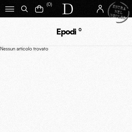
(
0
)
Epodi
0
Nessun articolo trovato