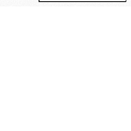
MAGOG è un gruppo editoriale che
riunisce cinque testate giornalistiche, che
oltre a produrre contenuti esclusivi e
inediti quotidiani, pubblica libri, organizza
eventi di vario genere, smuove le
coscienze, sposta le masse, spariglia le
idee.
“Un artista deve essere
reazionario”: Evelyn Waugh, lo
scrittore contro tutti