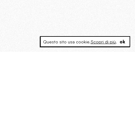
Questo sito usa cookie.
Scopri di più
.
ok
MAGOG è un gruppo editoriale che
riunisce cinque testate giornalistiche, che
oltre a produrre contenuti esclusivi e
inediti quotidiani, pubblica libri, organizza
eventi di vario genere, smuove le
coscienze, sposta le masse, spariglia le
idee.