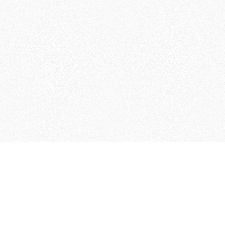
 che riunisce cinque testate giornalistiche, che oltr
rganizza eventi di vario genere, smuove le coscienze, s