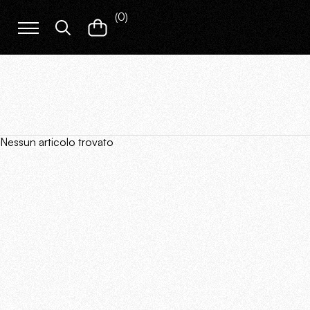
(
0
)
Nessun articolo trovato