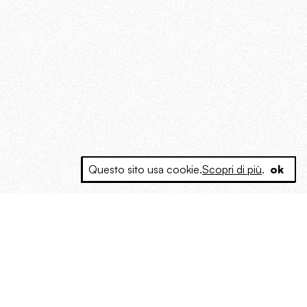
Questo sito usa cookie.
Scopri di più
.
ok
e a produrre contenuti esclusivi e inediti
posta le masse, spariglia le idee.