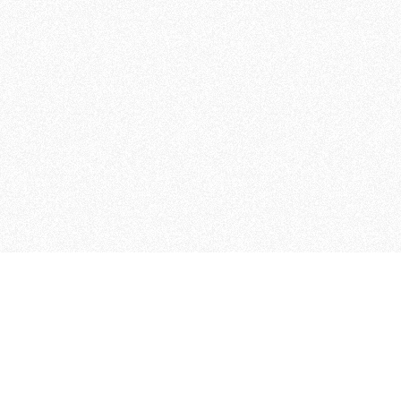
MAGOG è un gruppo editoriale
quotidiani, pubblica libri, o