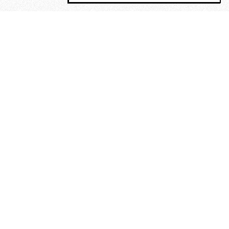
MAGOG è un gruppo editoriale che
riunisce cinque testate giornalistiche, che
oltre a produrre contenuti esclusivi e
inediti quotidiani, pubblica libri, organizza
eventi di vario genere, smuove le
coscienze, sposta le masse, spariglia le
idee.
La solitudine di Faulkner.
Dialogo con Francesco Baucia