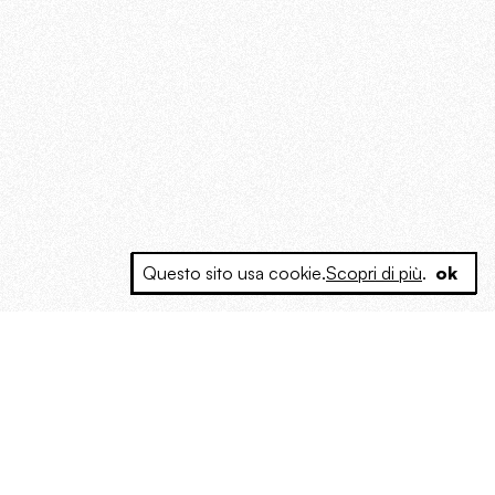
Questo sito usa cookie.
Scopri di più
.
ok
e a produrre contenuti esclusivi e inediti
posta le masse, spariglia le idee.