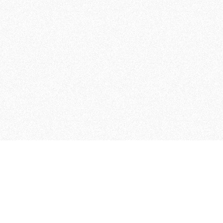
MAGOG è un gruppo editoriale
quotidiani, pubblica libri, o