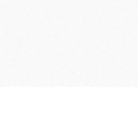
 che riunisce cinque testate giornalistiche, che oltr
rganizza eventi di vario genere, smuove le coscienze, s