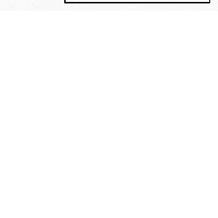
MAGOG è un gruppo editoriale che
riunisce cinque testate giornalistiche, che
oltre a produrre contenuti esclusivi e
inediti quotidiani, pubblica libri, organizza
eventi di vario genere, smuove le
coscienze, sposta le masse, spariglia le
idee.
Era lui?