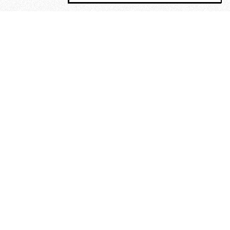
MAGOG è un gruppo editoriale che
riunisce cinque testate giornalistiche, che
oltre a produrre contenuti esclusivi e
inediti quotidiani, pubblica libri, organizza
eventi di vario genere, smuove le
coscienze, sposta le masse, spariglia le
idee.
Era lui?