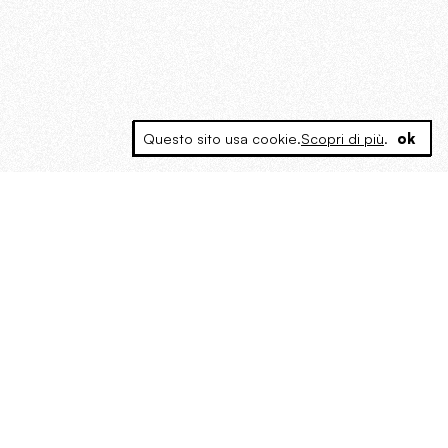
Questo sito usa cookie.
Scopri di più
.
ok
MAGOG è un gruppo editoriale che
riunisce cinque testate giornalistiche, che
oltre a produrre contenuti esclusivi e
inediti quotidiani, pubblica libri, organizza
eventi di vario genere, smuove le
coscienze, sposta le masse, spariglia le
idee.