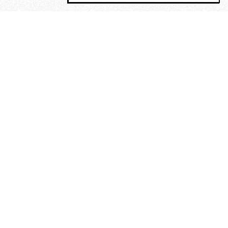
MAGOG è un gruppo editoriale che
riunisce cinque testate giornalistiche, che
oltre a produrre contenuti esclusivi e
inediti quotidiani, pubblica libri, organizza
eventi di vario genere, smuove le
coscienze, sposta le masse, spariglia le
idee.
“Vide uomini che divoravano
altri uomini” – o della ricerca
dell’armonia