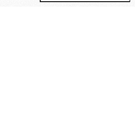
MAGOG è un gruppo editoriale che
riunisce cinque testate giornalistiche, che
oltre a produrre contenuti esclusivi e
inediti quotidiani, pubblica libri, organizza
eventi di vario genere, smuove le
coscienze, sposta le masse, spariglia le
idee.
“Scrivere è dare un senso al
soffrire”. Alchimia di Alejandra
Pizarnik