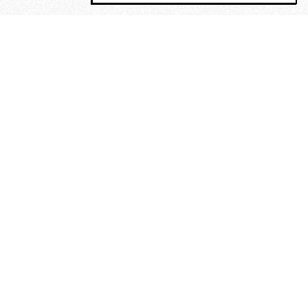
MAGOG è un gruppo editoriale che
riunisce cinque testate giornalistiche, che
oltre a produrre contenuti esclusivi e
inediti quotidiani, pubblica libri, organizza
eventi di vario genere, smuove le
coscienze, sposta le masse, spariglia le
idee.
“Scrivere è dare un senso al
soffrire”. Alchimia di Alejandra
Pizarnik