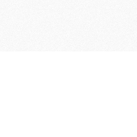
 che riunisce cinque testate giornalistiche, che oltr
rganizza eventi di vario genere, smuove le coscienze, s
Telegram