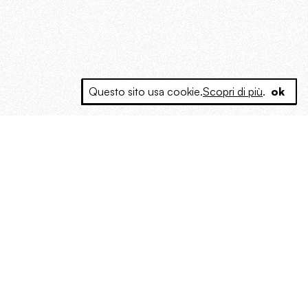
Questo sito usa cookie.
Scopri di più
.
ok
e a produrre contenuti esclusivi e inediti
posta le masse, spariglia le idee.
Instagram
Rss Feed