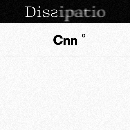
Cnn
0