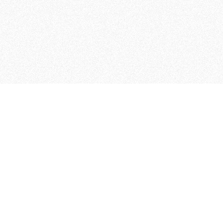
MAGOG è un gruppo editoriale
quotidiani, pubblica libri, o
Facebook
X