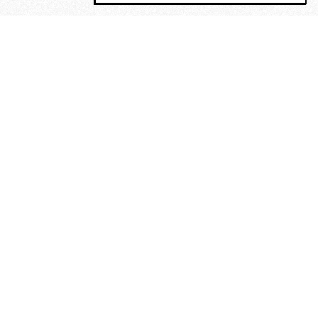
MAGOG è un gruppo editoriale che
riunisce cinque testate giornalistiche, che
oltre a produrre contenuti esclusivi e
inediti quotidiani, pubblica libri, organizza
eventi di vario genere, smuove le
coscienze, sposta le masse, spariglia le
idee.
La solitudine di Faulkner.
Dialogo con Francesco Baucia