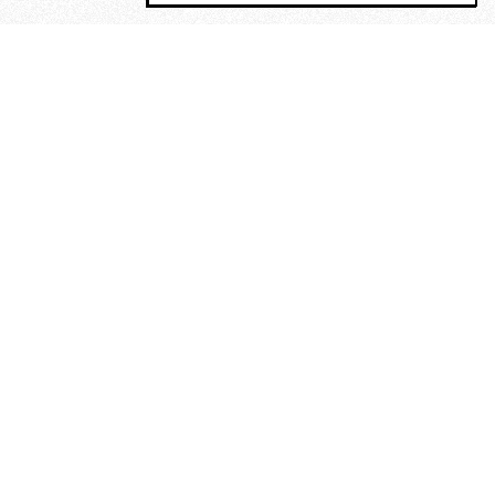
MAGOG è un gruppo editoriale che
riunisce cinque testate giornalistiche, che
oltre a produrre contenuti esclusivi e
inediti quotidiani, pubblica libri, organizza
eventi di vario genere, smuove le
coscienze, sposta le masse, spariglia le
idee.
“Un artista deve essere
reazionario”: Evelyn Waugh, lo
scrittore contro tutti