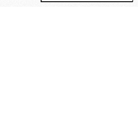
MAGOG è un gruppo editoriale che
riunisce cinque testate giornalistiche, che
oltre a produrre contenuti esclusivi e
inediti quotidiani, pubblica libri, organizza
eventi di vario genere, smuove le
coscienze, sposta le masse, spariglia le
idee.
Era lui?