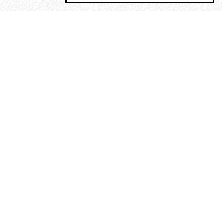
MAGOG è un gruppo editoriale che
riunisce cinque testate giornalistiche, che
oltre a produrre contenuti esclusivi e
inediti quotidiani, pubblica libri, organizza
eventi di vario genere, smuove le
coscienze, sposta le masse, spariglia le
idee.
La solitudine di Faulkner.
Dialogo con Francesco Baucia