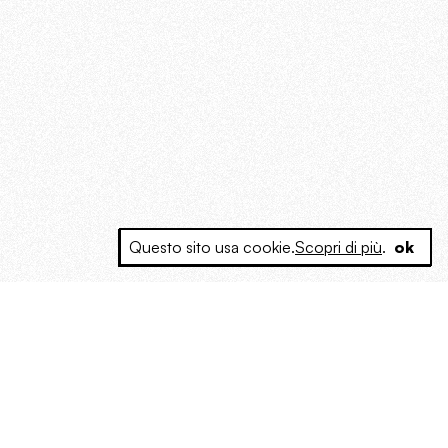
Questo sito usa cookie.
Scopri di più
.
ok
e a produrre contenuti esclusivi e inediti
posta le masse, spariglia le idee.