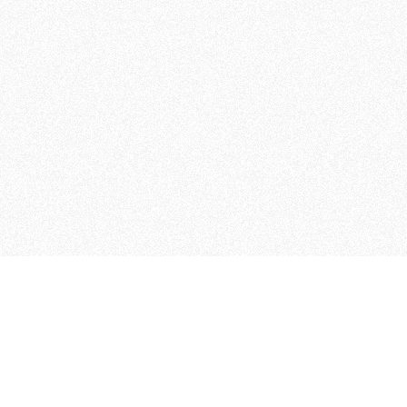
MAGOG è un gruppo editoriale
quotidiani, pubblica libri, o