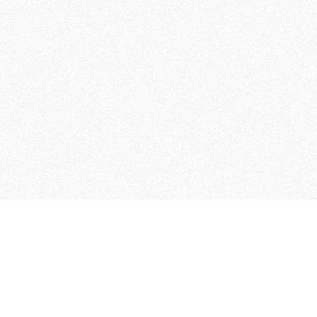
 che riunisce cinque testate giornalistiche, che oltr
rganizza eventi di vario genere, smuove le coscienze, s